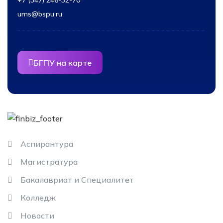
+7 (347) 246-32-70
ums@bspu.ru
БГПУ на карте
Информация
Аспирантура
Магистратура
Бакалавриат и Специалитет
Колледж
Новости