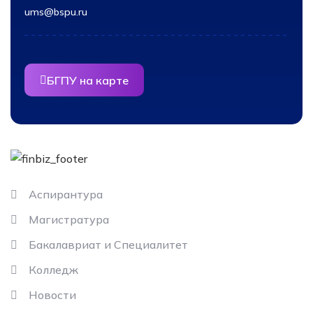
ums@bspu.ru
БГПУ на карте
Информация
Аспирантура
Магистратура
Бакалавриат и Специалитет
Колледж
Новости