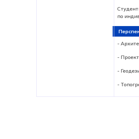
Студенты
по инди
Перспек
- Архите
- Проек
- Геодези
- Топогр