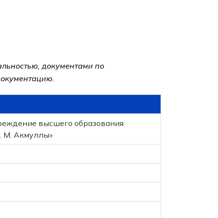
альностью, документами по
 документацию.
реждение высшего образования
. М. Акмуллы»