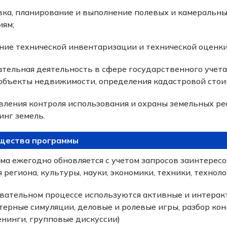
вка, планирование и выполнение полевых и камеральны
иям;
ние технической инвентаризации и технической оценк
тельная деятельность в сфере государственного учета
 объекты недвижимости, определения кадастровой стои
вления контроля использования и охраны земельных ре
инг земель.
щества программы
ма ежегодно обновляется с учетом запросов заинтерес
 региона, культуры, науки, экономики, техники, технол
овательном процессе используются активные и интера
ерные симуляции, деловые и ролевые игры, разбор кон
енинги, групповые дискуссии)