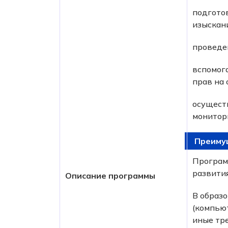
подгото
изыскан
проведе
вспомога
прав на
осущест
монитор
Преиму
Програм
развития
Описание программы
В образ
(компьют
иные тр