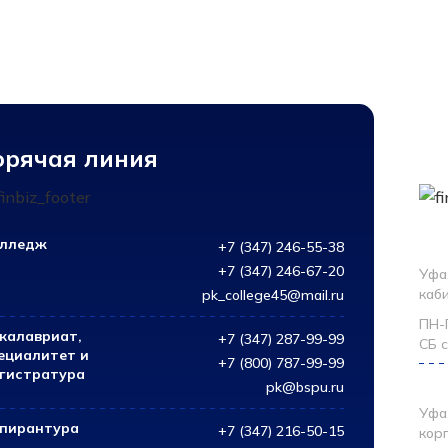
орячая линия
К
лледж
Кол
+7 (347) 246-55-38
+7 (347) 246-67-20
Уфа,
каб
pk_college45@mail.ru
ПН-П
калавриат,
+7 (347) 287-99-99
СБ с
ециалитет и
+7 (800) 787-99-99
гистратура
Бак
pk@bspu.ru
Уфа
пирантура
+7 (347) 216-50-15
кор