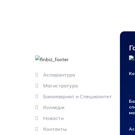
Информация
Г
Ко
Аспирантура
Магистратура
Бакалавриат и Специалитет
Ба
Колледж
сп
ма
Новости
Контакты
Ас