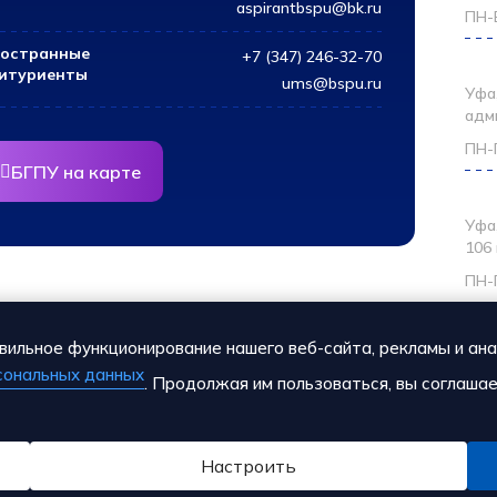
aspirantbspu@bk.ru
ПН-В
остранные
+7 (347) 246-32-70
Асп
итуриенты
ums@bspu.ru
Уфа
адм
ПН-П
БГПУ на карте
Ино
Уфа,
106
ПН-П
вильное функционирование нашего веб-сайта, рекламы и ана
сональных данных
. Продолжая им пользоваться, вы соглаша
БГПУ им. М. Акмуллы ©
2026. Все права защищены.
Настроить
Дизайн и создание сайта - Уфа Веб