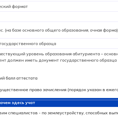
еский формат
мес. (на базе основного общего образования, очная форма)
государственного образца
ествующий уровень образования абитуриента – основно
ент должен иметь документ государственного образца 
ий балл аттестата
мущественное право зачисления (порядок указан в ежег
зачем здесь учат
вим специалистов - по землеустройству, способных вы